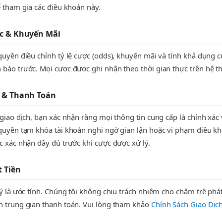
ể tham gia các điều khoản này.
ợc & Khuyến Mãi
quyền điều chỉnh tỷ lệ cược (odds), khuyến mãi và tính khả dụng c
báo trước. Mọi cược được ghi nhận theo thời gian thực trên hệ t
h & Thanh Toán
 giao dịch, bạn xác nhận rằng mọi thông tin cung cấp là chính xác 
quyền tạm khóa tài khoản nghi ngờ gian lận hoặc vi phạm điều k
c xác nhận đầy đủ trước khi cược được xử lý.
t Tiền
lý là ước tính. Chúng tôi không chịu trách nhiệm cho chậm trễ phá
 trung gian thanh toán. Vui lòng tham khảo
Chính Sách Giao Dịc