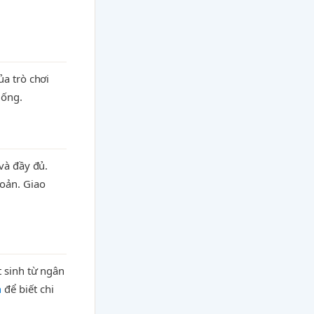
ủa trò chơi
hống.
và đầy đủ.
hoản. Giao
t sinh từ ngân
h
để biết chi