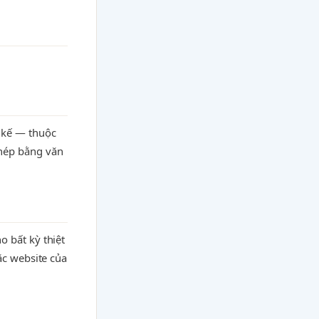
 kế — thuộc
phép bằng văn
 bất kỳ thiệt
ặc website của