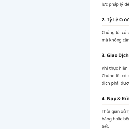
lực pháp lý đ
2. Tỷ Lệ Cư
Chúng tôi có 
mà không cần 
3. Giao Dịc
Khi thực hiện
Chúng tôi có 
dịch phải đượ
4. Nạp & Rú
Thời gian xử 
hàng hoặc bên
tiết.