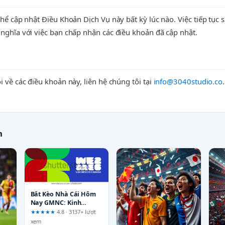
thể cập nhật Điều Khoản Dịch Vụ này bất kỳ lúc nào. Việc tiếp tục
nghĩa với việc bạn chấp nhận các điều khoản đã cập nhật.
i về các điều khoản này, liên hệ chúng tôi tại
info@3040studio.co
.
h
Bắt Kèo Nhà Cái Hôm
Nay GMNC: Kinh
Nghiệm Cho Người Mới
★★★★★
4.8 · 3137+ lượt
Bắt Đầu
xem