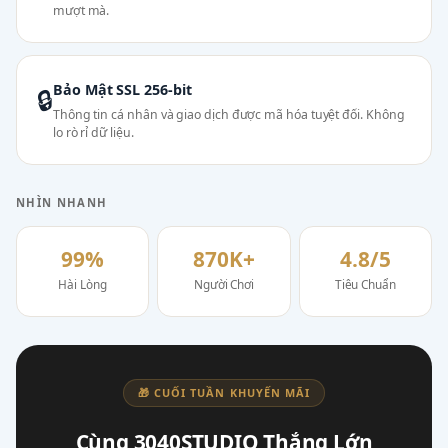
mượt mà.
Bảo Mật SSL 256-bit
🔒
Thông tin cá nhân và giao dịch được mã hóa tuyệt đối. Không
lo rò rỉ dữ liệu.
NHÌN NHANH
99%
870K+
4.8/5
Hài Lòng
Người Chơi
Tiêu Chuẩn
🎁 CUỐI TUẦN KHUYẾN MÃI
Cùng 3040STUDIO Thắng Lớn