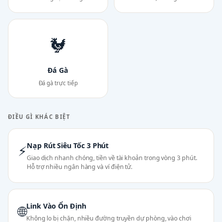
🐓
Đá Gà
Đá gà trực tiếp
ĐIỀU GÌ KHÁC BIỆT
Nạp Rút Siêu Tốc 3 Phút
⚡
Giao dịch nhanh chóng, tiền về tài khoản trong vòng 3 phút.
Hỗ trợ nhiều ngân hàng và ví điện tử.
Link Vào Ổn Định
🌐
Không lo bị chặn, nhiều đường truyền dự phòng, vào chơi