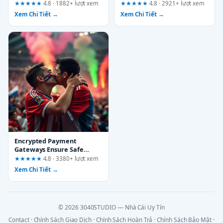
Journey Review
Hosts on sunwin – What the
★★★★★
4.8 · 1882+ lượt xem
★★★★★
4.8 · 2921+ lượt xem
Ads Don’t Tell You
Xem Chi Tiết →
Xem Chi Tiết →
Encrypted Payment
Gateways Ensure Safe
Deposit Clearing on 789club
★★★★★
4.8 · 3380+ lượt xem
– Verified Signs and What
Xem Chi Tiết →
Remains Unconfirmed
© 2026 3040STUDIO — Nhà Cái Uy Tín
Contact
·
Chính Sách Giao Dịch
·
Chính Sách Hoàn Trả
·
Chính Sách Bảo Mật
·