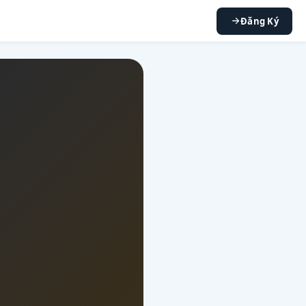
Đăng Ký