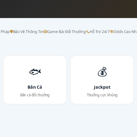
 Pháp
🛡
Bảo Vệ Thông Tin
🎲
Game Bài Đổi Thưởng
📞
Hỗ Trợ 24/7
🎯
Odds Cao Nh
🐟
💰
Bắn Cá
Jackpot
Bắn cá đổi thưởng
Thưởng cực khủng