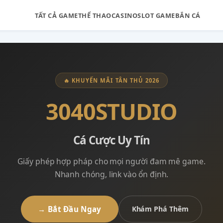
TẤT CẢ GAME
THỂ THAO
CASINO
SLOT GAME
BẮN CÁ
🔥 KHUYẾN MÃI TÂN THỦ 2026
3040STUDIO
Cá Cược Uy Tín
Giấy phép hợp pháp cho mọi người đam mê game.
Nhanh chóng, link vào ổn định.
→ Bắt Đầu Ngay
Khám Phá Thêm