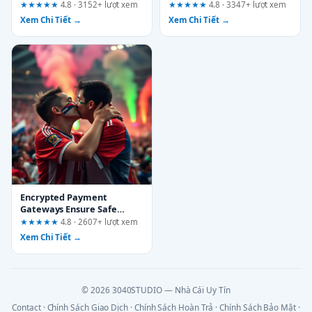
Journey Review
Hosts on sunwin – What the
★★★★★
4.8 · 3152+ lượt xem
★★★★★
4.8 · 3347+ lượt xem
Ads Don’t Tell You
Xem Chi Tiết →
Xem Chi Tiết →
Encrypted Payment
Gateways Ensure Safe
Deposit Clearing on 789club
★★★★★
4.8 · 2607+ lượt xem
– Verified Signs and What
Xem Chi Tiết →
Remains Unconfirmed
© 2026 3040STUDIO — Nhà Cái Uy Tín
Contact
·
Chính Sách Giao Dịch
·
Chính Sách Hoàn Trả
·
Chính Sách Bảo Mật
·