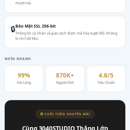
mượt mà.
Bảo Mật SSL 256-bit
🔒
Thông tin cá nhân và giao dịch được mã hóa tuyệt đối. Không
lo rò rỉ dữ liệu.
NHÌN NHANH
99%
870K+
4.8/5
Hài Lòng
Người Chơi
Tiêu Chuẩn
🎁 CUỐI TUẦN KHUYẾN MÃI
Cùng 3040STUDIO Thắng Lớn