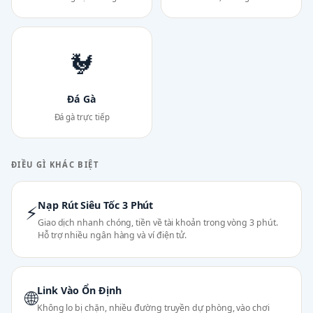
🐓
Đá Gà
Đá gà trực tiếp
ĐIỀU GÌ KHÁC BIỆT
Nạp Rút Siêu Tốc 3 Phút
⚡
Giao dịch nhanh chóng, tiền về tài khoản trong vòng 3 phút.
Hỗ trợ nhiều ngân hàng và ví điện tử.
Link Vào Ổn Định
🌐
Không lo bị chặn, nhiều đường truyền dự phòng, vào chơi