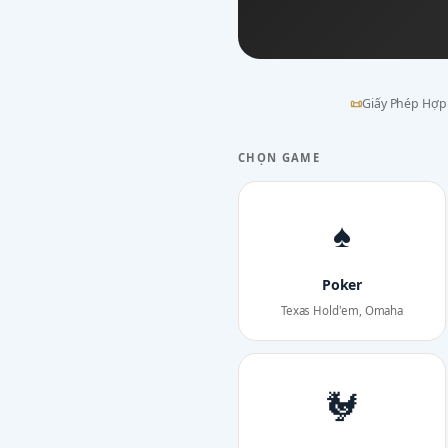
📜
Giấy Phép Hợp
CHỌN GAME
♠
Poker
Texas Hold'em, Omaha
🐓