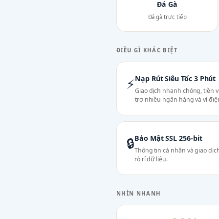
Đá Gà
Đá gà trực tiếp
ĐIỀU GÌ KHÁC BIỆT
Nạp Rút Siêu Tốc 3 Phút
⚡
Giao dịch nhanh chóng, tiền v
trợ nhiều ngân hàng và ví điện
Bảo Mật SSL 256-bit
🔒
Thông tin cá nhân và giao dịc
rò rỉ dữ liệu.
NHÌN NHANH