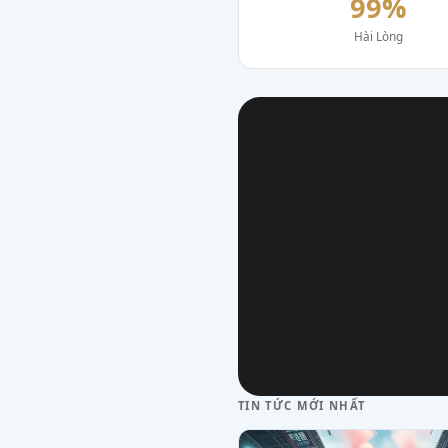
99%
Hài Lòng
TIN TỨC MỚI NHẤT