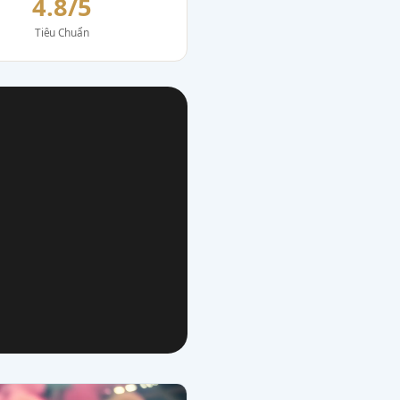
4.8/5
Tiêu Chuẩn