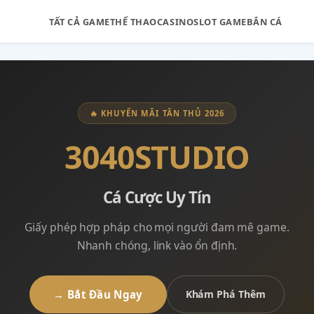
TẤT CẢ GAME
THỂ THAO
CASINO
SLOT GAME
BẮN CÁ
🔥 KHUYẾN MÃI TÂN THỦ 2026
3040STUDIO
Cá Cược Uy Tín
Giấy phép hợp pháp cho mọi người đam mê game.
Nhanh chóng, link vào ổn định.
→ Bắt Đầu Ngay
Khám Phá Thêm