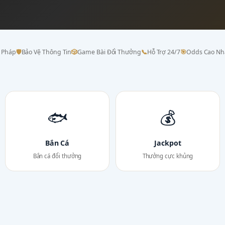
 Pháp
🛡
Bảo Vệ Thông Tin
🎲
Game Bài Đổi Thưởng
📞
Hỗ Trợ 24/7
🎯
Odds Cao Nh
🐟
💰
Bắn Cá
Jackpot
Bắn cá đổi thưởng
Thưởng cực khủng