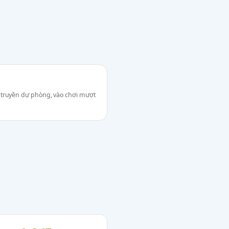
 truyền dự phòng, vào chơi mượt