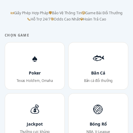
📜
Giấy Phép Hợp Pháp
🛡
Bảo Vệ Thông Tin
🎲
Game Bài Đổi Thưởng
📞
Hỗ Trợ 24/7
🎯
Odds Cao Nhất
💎
Hoàn Trả Cao
CHỌN GAME
♠
🐟
Poker
Bắn Cá
Texas Hold'em, Omaha
Bắn cá đổi thưởng
💰
🏐
Jackpot
Bóng Rổ
Thưởng cực khủng
NBA, V-League