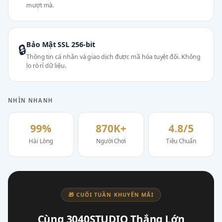
mượt mà.
Bảo Mật SSL 256-bit
🔒
Thông tin cá nhân và giao dịch được mã hóa tuyệt đối. Không
lo rò rỉ dữ liệu.
NHÌN NHANH
99%
870K+
4.8/5
Hài Lòng
Người Chơi
Tiêu Chuẩn
🎁 CUỐI TUẦN KHUYẾN MÃI
Cùng 3040STUDIO Thắng Lớn