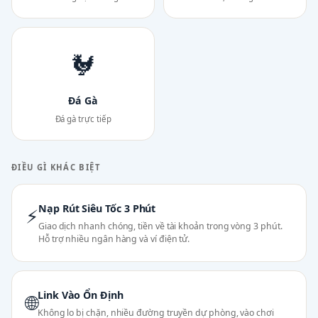
🐓
Đá Gà
Đá gà trực tiếp
ĐIỀU GÌ KHÁC BIỆT
Nạp Rút Siêu Tốc 3 Phút
⚡
Giao dịch nhanh chóng, tiền về tài khoản trong vòng 3 phút.
Hỗ trợ nhiều ngân hàng và ví điện tử.
Link Vào Ổn Định
🌐
Không lo bị chặn, nhiều đường truyền dự phòng, vào chơi