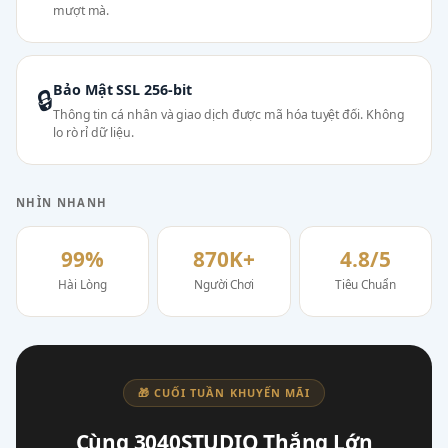
mượt mà.
Bảo Mật SSL 256-bit
🔒
Thông tin cá nhân và giao dịch được mã hóa tuyệt đối. Không
lo rò rỉ dữ liệu.
NHÌN NHANH
99%
870K+
4.8/5
Hài Lòng
Người Chơi
Tiêu Chuẩn
🎁 CUỐI TUẦN KHUYẾN MÃI
Cùng 3040STUDIO Thắng Lớn