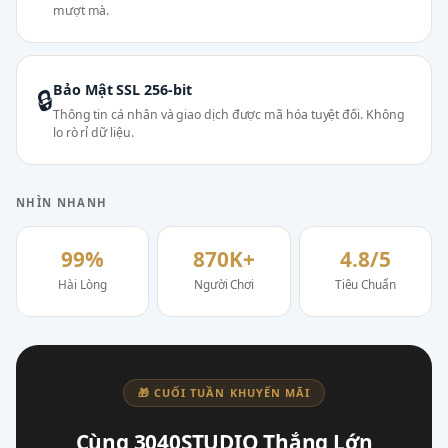
mượt mà.
Bảo Mật SSL 256-bit
🔒
Thông tin cá nhân và giao dịch được mã hóa tuyệt đối. Không
lo rò rỉ dữ liệu.
NHÌN NHANH
99%
870K+
4.8/5
Hài Lòng
Người Chơi
Tiêu Chuẩn
🎁 CUỐI TUẦN KHUYẾN MÃI
Cùng 3040STUDIO Thắng Lớn