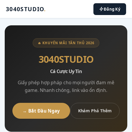
3040STUDIO
.
Đăng Ký
🔥 KHUYẾN MÃI TÂN THỦ 2026
3040STUDIO
Cá Cược Uy Tín
Giấy phép hợp pháp cho mọi người đam mê
game. Nhanh chóng, link vào ổn định.
→ Bắt Đầu Ngay
Khám Phá Thêm