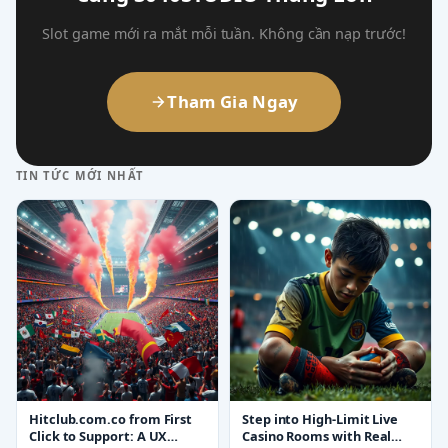
Slot game mới ra mắt mỗi tuần. Không cần nạp trước!
Tham Gia Ngay
TIN TỨC MỚI NHẤT
Hitclub.com.co from First
Step into High-Limit Live
Click to Support: A UX
Casino Rooms with Real