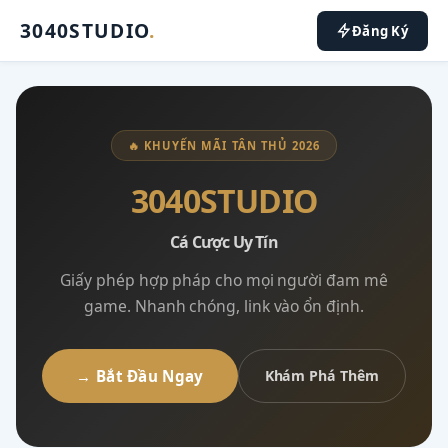
3040STUDIO
.
Đăng Ký
🔥 KHUYẾN MÃI TÂN THỦ 2026
3040STUDIO
Cá Cược Uy Tín
Giấy phép hợp pháp cho mọi người đam mê
game. Nhanh chóng, link vào ổn định.
→ Bắt Đầu Ngay
Khám Phá Thêm